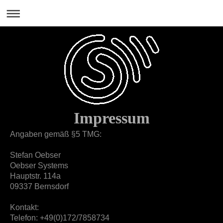
Impressum
Angaben gemäß §5 TMG:
Stefan Oebser
Oebser Systems
Hauptstr. 114a
09337 Bernsdorf
Kontakt:
Telefon: +49(0)172/7858734